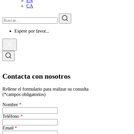
EN
CA
Buscar
Buscar
Espere por favor...
Cerrar
el
formulario
Abrir
de
el
búsqueda
formulario
de
búsqueda
Contacta con nosotros
Rellene el formulario para realizar su consulta
(*campos obligatorios)
Nombre
*
Teléfono
*
Email
*