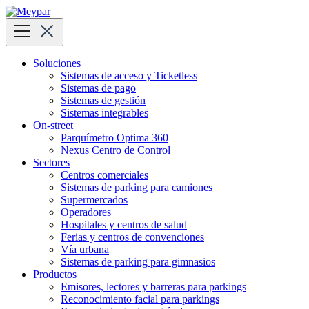
Skip
to
content
Soluciones
Sistemas de acceso y Ticketless
Sistemas de pago
Sistemas de gestión
Sistemas integrables
On-street
Parquímetro Optima 360
Nexus Centro de Control
Sectores
Centros comerciales
Sistemas de parking para camiones
Supermercados
Operadores
Hospitales y centros de salud
Ferias y centros de convenciones
Vía urbana
Sistemas de parking para gimnasios
Productos
Emisores, lectores y barreras para parkings
Reconocimiento facial para parkings