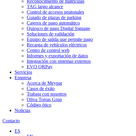
Reconocimiento de matrículas
TAG largo alcance
Control de accesos peatonales
Guiado de plazas de parking
Cajeros de pago automático
Quiosco de pago Digital Signage
Soluciones de validación
Equipo de salida que permite pago
Recarga de vehículos eléctricos
Centro de control web
Informes y exportación de datos
Integración con sistemas externos
EVO QRPay
Servicios
Empresa
Acerca de Meypar
Casos de éxito
Trabaja con nosotros
Oliva Torras Grup
Código ético
Noticias
Contacto
ES