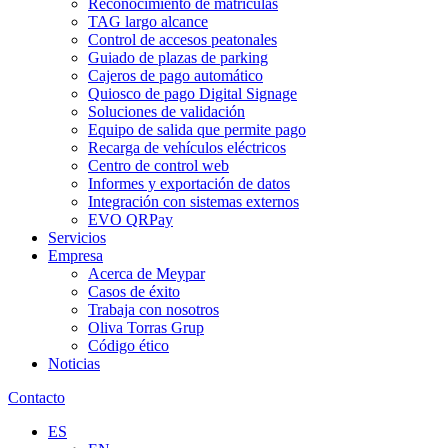
Reconocimiento de matrículas
TAG largo alcance
Control de accesos peatonales
Guiado de plazas de parking
Cajeros de pago automático
Quiosco de pago Digital Signage
Soluciones de validación
Equipo de salida que permite pago
Recarga de vehículos eléctricos
Centro de control web
Informes y exportación de datos
Integración con sistemas externos
EVO QRPay
Servicios
Empresa
Acerca de Meypar
Casos de éxito
Trabaja con nosotros
Oliva Torras Grup
Código ético
Noticias
Contacto
ES