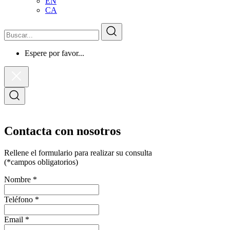
EN
CA
Buscar
Buscar
Espere por favor...
Cerrar
el
formulario
Abrir
de
el
búsqueda
formulario
de
búsqueda
Contacta con nosotros
Rellene el formulario para realizar su consulta
(*campos obligatorios)
Nombre
*
Teléfono
*
Email
*