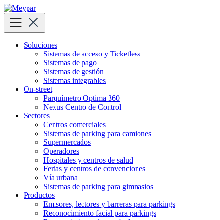
Skip
to
content
Soluciones
Sistemas de acceso y Ticketless
Sistemas de pago
Sistemas de gestión
Sistemas integrables
On-street
Parquímetro Optima 360
Nexus Centro de Control
Sectores
Centros comerciales
Sistemas de parking para camiones
Supermercados
Operadores
Hospitales y centros de salud
Ferias y centros de convenciones
Vía urbana
Sistemas de parking para gimnasios
Productos
Emisores, lectores y barreras para parkings
Reconocimiento facial para parkings