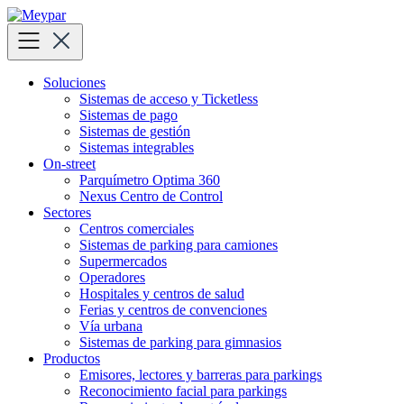
Skip
to
content
Soluciones
Sistemas de acceso y Ticketless
Sistemas de pago
Sistemas de gestión
Sistemas integrables
On-street
Parquímetro Optima 360
Nexus Centro de Control
Sectores
Centros comerciales
Sistemas de parking para camiones
Supermercados
Operadores
Hospitales y centros de salud
Ferias y centros de convenciones
Vía urbana
Sistemas de parking para gimnasios
Productos
Emisores, lectores y barreras para parkings
Reconocimiento facial para parkings