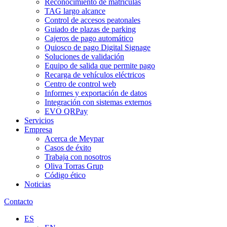
Reconocimiento de matrículas
TAG largo alcance
Control de accesos peatonales
Guiado de plazas de parking
Cajeros de pago automático
Quiosco de pago Digital Signage
Soluciones de validación
Equipo de salida que permite pago
Recarga de vehículos eléctricos
Centro de control web
Informes y exportación de datos
Integración con sistemas externos
EVO QRPay
Servicios
Empresa
Acerca de Meypar
Casos de éxito
Trabaja con nosotros
Oliva Torras Grup
Código ético
Noticias
Contacto
ES