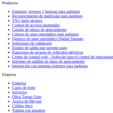
Productos
Emisores, lectores y barreras para parkings
Reconocimiento de matrículas para parkings
TAG largo alcance
Control de accesos peatonales
Guiado de plazas de aparcamiento
Cajeros de pago automático para parkings
Quiosco de pago automático Digital Signage
Soluciones de validación
Equipo de salida que permite pago
Estaciones de recarga de vehículos eléctricos
Centro de control web – Software para el control de estacionam
Informes de análisis de datos de aparcamiento
Integración con sistemas externos para parkings
Empresa
Empresa
Casos de éxito
Servicios
Oliva Torras Grup
Acerca de Meypar
Código ético
Trabaja con nosotros