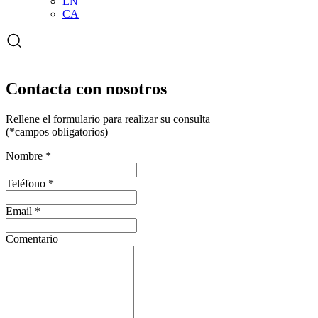
EN
CA
Abrir
el
formulario
de
búsqueda
Contacta con nosotros
Rellene el formulario para realizar su consulta
(*campos obligatorios)
Nombre
*
Teléfono
*
Email
*
Comentario