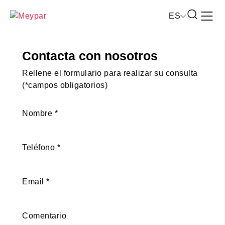
Skip
Abrir
ES
to
el
content
formular
de
Contacta con nosotros
búsque
Rellene el formulario para realizar su consulta
(*campos obligatorios)
Nombre
*
Teléfono
*
Email
*
Comentario