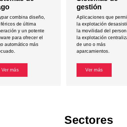
ago
gestión
par combina diseño,
Aplicaciones que permi
iféricos de última
la explotación desasist
eración y un potente
la movilidad del person
tware para ofrecer el
la explotación centrali
o automático más
de uno o más
cuado.
aparcamientos.
Ver más
Ver más
Sectores