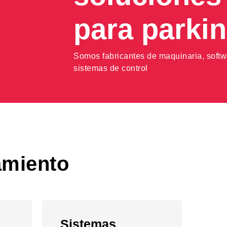
para parki
Somos fabricantes de maquinaria, softw
sistemas de control
amiento
Sistemas