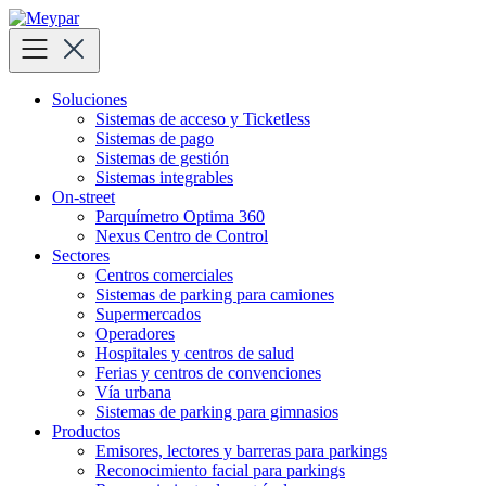
Skip
to
content
Soluciones
Sistemas de acceso y Ticketless
Sistemas de pago
Sistemas de gestión
Sistemas integrables
On-street
Parquímetro Optima 360
Nexus Centro de Control
Sectores
Centros comerciales
Sistemas de parking para camiones
Supermercados
Operadores
Hospitales y centros de salud
Ferias y centros de convenciones
Vía urbana
Sistemas de parking para gimnasios
Productos
Emisores, lectores y barreras para parkings
Reconocimiento facial para parkings