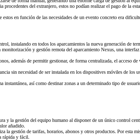
lizarse de forma manual, generando una enorme carga de gestión al equ
a procedentes del extranjero, estos no podían realizar el pago de la esta
 estos en función de las necesidades de un evento concreto era dificulto
ontrol, instalando en todos los aparcamientos la nueva generación de t
 monitorización y gestión remota del aparcamiento Nexus, una interfaz 
onos, además de permitir gestionar, de forma centralizada, el acceso de 
ancia sin necesidad de ser instalada en los dispositives móviles de los u
rma instantánea, así como destinar zonas a un determinado tipo de usuari
tura y la gestión del equipo humano al disponer de un único control cent
alor añadido.
iza la gestión de tarifas, horarios, abonos y otros productos. Por esta m
 rápida y fácil.