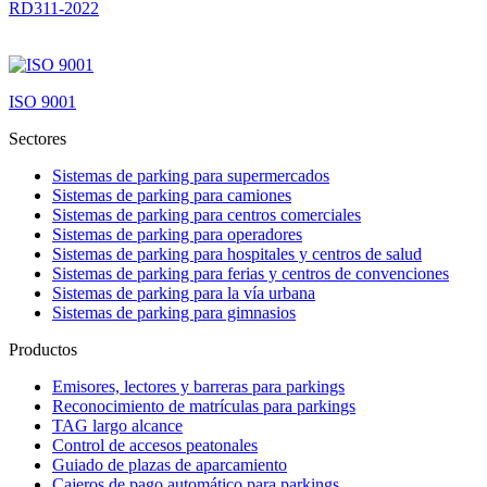
RD311-2022
ISO 9001
Sectores
Sistemas de parking para supermercados
Sistemas de parking para camiones
Sistemas de parking para centros comerciales
Sistemas de parking para operadores
Sistemas de parking para hospitales y centros de salud
Sistemas de parking para ferias y centros de convenciones
Sistemas de parking para la vía urbana
Sistemas de parking para gimnasios
Productos
Emisores, lectores y barreras para parkings
Reconocimiento de matrículas para parkings
TAG largo alcance
Control de accesos peatonales
Guiado de plazas de aparcamiento
Cajeros de pago automático para parkings