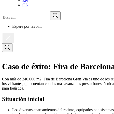
EN
CA
Buscar
Buscar
Espere por favor...
Cerrar
el
formulario
Abrir
de
el
búsqueda
formulario
de
búsqueda
Caso de éxito: Fira de Barcelon
Con más de 240.000 m2, Fira de Barcelona Gran Via es uno de los rec
los visitantes, que cuentan con las más avanzadas prestaciones técnica
para logística.
Situación inicial
Los diversos aparcamientos del recinto, equipados con sistemas d