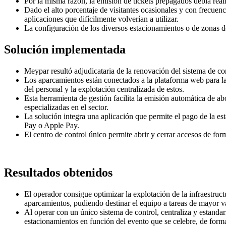
Por la misma razón, la emisión de tickets prepagados debía rea
Dado el alto porcentaje de visitantes ocasionales y con frecuenci
aplicaciones que difícilmente volverían a utilizar.
La configuración de los diversos estacionamientos o de zonas de
Solución implementada
Meypar resultó adjudicataria de la renovación del sistema de c
Los aparcamientos están conectados a la plataforma web para la
del personal y la explotación centralizada de estos.
Esta herramienta de gestión facilita la emisión automática de ab
especializadas en el sector.
La solución integra una aplicación que permite el pago de la est
Pay o Apple Pay.
El centro de control único permite abrir y cerrar accesos de fo
Resultados obtenidos
El operador consigue optimizar la explotación de la infraestruc
aparcamientos, pudiendo destinar el equipo a tareas de mayor v
Al operar con un único sistema de control, centraliza y estandar
estacionamientos en función del evento que se celebre, de forma