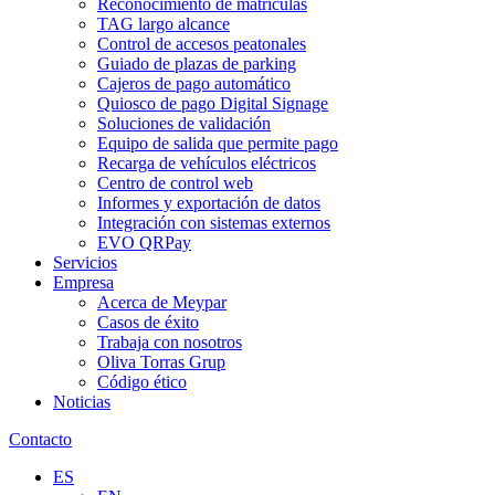
Reconocimiento de matrículas
TAG largo alcance
Control de accesos peatonales
Guiado de plazas de parking
Cajeros de pago automático
Quiosco de pago Digital Signage
Soluciones de validación
Equipo de salida que permite pago
Recarga de vehículos eléctricos
Centro de control web
Informes y exportación de datos
Integración con sistemas externos
EVO QRPay
Servicios
Empresa
Acerca de Meypar
Casos de éxito
Trabaja con nosotros
Oliva Torras Grup
Código ético
Noticias
Contacto
ES