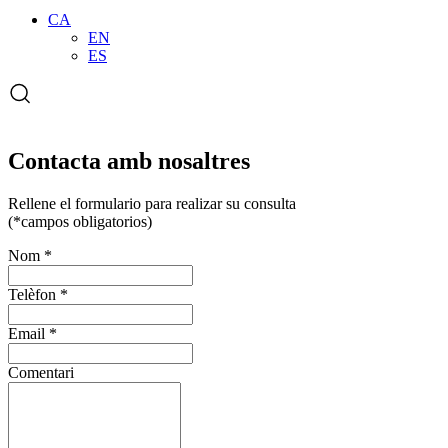
CA
EN
ES
Obriu
el
formulari
de
cerca
Contacta amb nosaltres
Rellene el formulario para realizar su consulta
(*campos obligatorios)
Nom
*
Telèfon
*
Email
*
Comentari