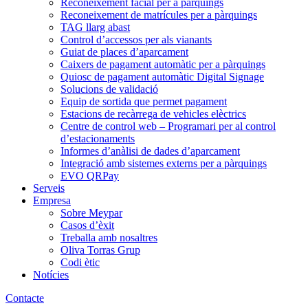
Reconeixement facial per a pàrquings
Reconeixement de matrícules per a pàrquings
TAG llarg abast
Control d’accessos per als vianants
Guiat de places d’aparcament
Caixers de pagament automàtic per a pàrquings
Quiosc de pagament automàtic Digital Signage
Solucions de validació
Equip de sortida que permet pagament
Estacions de recàrrega de vehicles elèctrics
Centre de control web – Programari per al control
d’estacionaments
Informes d’anàlisi de dades d’aparcament
Integració amb sistemes externs per a pàrquings
EVO QRPay
Serveis
Empresa
Sobre Meypar
Casos d’èxit
Treballa amb nosaltres
Oliva Torras Grup
Codi ètic
Notícies
Contacte