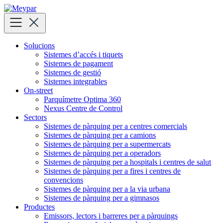
Skip
to
content
Solucions
Sistemes d’accés i tiquets
Sistemes de pagament
Sistemes de gestió
Sistemes integrables
On-street
Parquímetre Optima 360
Nexus Centre de Control
Sectors
Sistemes de pàrquing per a centres comercials
Sistemes de pàrquing per a camions
Sistemes de pàrquing per a supermercats
Sistemes de pàrquing per a operadors
Sistemes de pàrquing per a hospitals i centres de salut
Sistemes de pàrquing per a fires i centres de
convencions
Sistemes de pàrquing per a la via urbana
Sistemes de pàrquing per a gimnasos
Productes
Emissors, lectors i barreres per a pàrquings