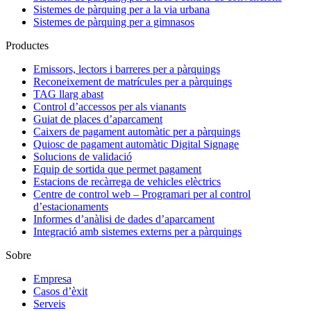
Sistemes de pàrquing per a la via urbana
Sistemes de pàrquing per a gimnasos
Productes
Emissors, lectors i barreres per a pàrquings
Reconeixement de matrícules per a pàrquings
TAG llarg abast
Control d’accessos per als vianants
Guiat de places d’aparcament
Caixers de pagament automàtic per a pàrquings
Quiosc de pagament automàtic Digital Signage
Solucions de validació
Equip de sortida que permet pagament
Estacions de recàrrega de vehicles elèctrics
Centre de control web – Programari per al control
d’estacionaments
Informes d’anàlisi de dades d’aparcament
Integració amb sistemes externs per a pàrquings
Sobre
Empresa
Casos d’èxit
Serveis